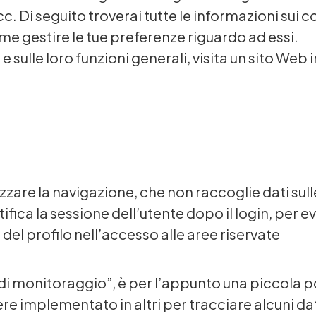
 Di seguito troverai tutte le informazioni sui c
ome gestire le tue preferenze riguardo ad essi.
e sulle loro funzioni generali, visita un sito We
izzare la navigazione, che non raccoglie dati su
fica la sessione dell’utente dopo il login, per e
el profilo nell’accesso alle aree riservate
i monitoraggio”, è per l’appunto una piccola po
re implementato in altri per tracciare alcuni dati 