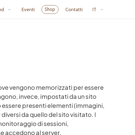
nd
Eventi
Contatti
IT
Shop
nali, ove vengono memorizzati per essere
vengono, invece, impostati da un sito
o essere presenti elementi (immagini,
iversi da quello del sito visitato. I
monitoraggio di sessioni,
he accedono al server,