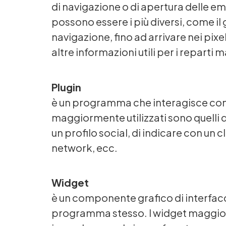
di navigazione o di apertura delle em
possono essere i più diversi, come il g
navigazione, fino ad arrivare nei pix
altre informazioni utili per i reparti 
Plugin
è un programma che interagisce con u
maggiormente utilizzati sono quelli 
un profilo social, di indicare con un 
network, ecc.
Widget
è un componente grafico di interfacci
programma stesso. I widget maggiorme