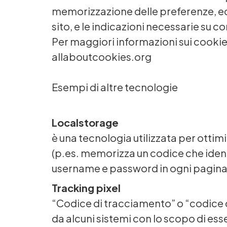
memorizzazione delle preferenze, ecc.
sito, e le indicazioni necessarie su c
Per maggiori informazioni sui cookie 
allaboutcookies.org
Esempi di altre tecnologie
Localstorage
è una tecnologia utilizzata per ottim
(p.es. memorizza un codice che identi
username e password in ogni pagina d
Tracking pixel
“Codice di tracciamento” o “codice d
da alcuni sistemi con lo scopo di esse