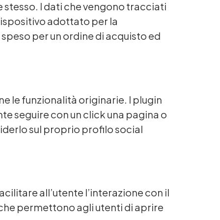
 stesso. I dati che vengono tracciati
 dispositivo adottato per la
e speso per un ordine di acquisto ed
e funzionalità originarie. I plugin
nte seguire con un click una pagina o
iderlo sul proprio profilo social
litare all’utente l’interazione con il
che permettono agli utenti di aprire