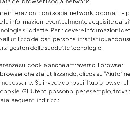
rata del browser i social network.
re interazioni con i social network, o con altre
ni e le informazioni eventualmente acquisite dal 
nologie suddette. Per ricevere informazioni detta
l’utilizzo dei dati personali trattati quando usu
i terzi gestori delle suddette tecnologie.
ferenze sui cookie anche attraverso il browser
 browser che stai utilizzando, clicca su “Aiuto” ne
 necessarie. Se invece conosci il tuo browser cli
 cookie. Gli Utenti possono, per esempio, trovar
i ai seguenti indirizzi: