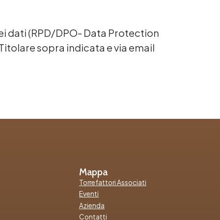
dei dati (RPD/DPO- Data Protection
 Titolare sopra indicata e via email
Mappa
Torrefattori Associati
Eventi
Azienda
Contatti