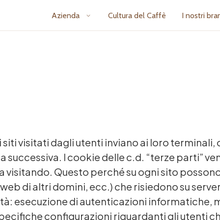
Azienda
Cultura del Caffè
I nostri bra
 i siti visitati dagli utenti inviano ai loro termi
isita successiva. I cookie delle c.d. “terze parti” 
ta visitando. Questo perché su ogni sito posson
eb di altri domini, ecc.) che risiedono su server d
lità: esecuzione di autenticazioni informatiche, 
ecifiche configurazioni riguardanti gli utenti c