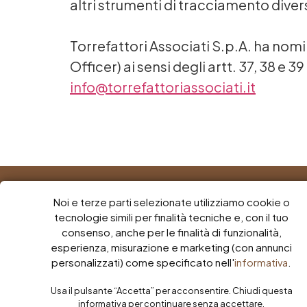
altri strumenti di tracciamento diversi
Torrefattori Associati S.p.A. ha nom
Officer) ai sensi degli artt. 37, 38 e 
info@torrefattoriassociati.it
Noi e terze parti selezionate utilizziamo cookie o
tecnologie simili per finalità tecniche e, con il tuo
consenso, anche per le finalità di funzionalità,
esperienza, misurazione e marketing (con annunci
personalizzati) come specificato nell'
.
informativa
Caffè Boasi
Caffè Pera
Usa il pulsante “Accetta” per acconsentire. Chiudi questa
informativa per continuare senza accettare.