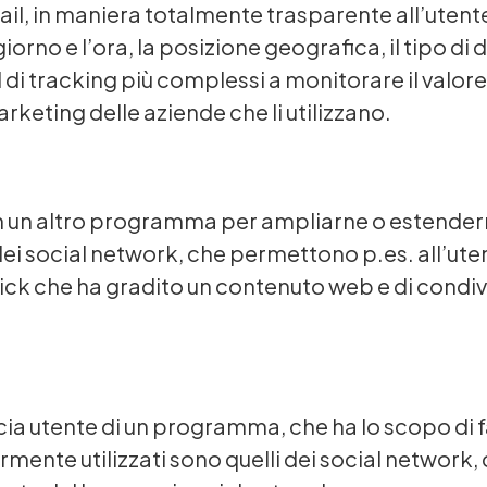
ail, in maniera totalmente trasparente all’utente
iorno e l’ora, la posizione geografica, il tipo di
el di tracking più complessi a monitorare il valor
marketing delle aziende che li utilizzano.
n altro programma per ampliarne o estenderne l
dei social network, che permettono p.es. all’ute
click che ha gradito un contenuto web e di condiv
a utente di un programma, che ha lo scopo di faci
nte utilizzati sono quelli dei social network, 