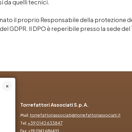
 da quelli tecnici.
inato il proprio Responsabile della protezione 
39 del GDPR. Il DPO è reperibile presso la sede del
Torrefattori Associati S.p.A.
torrefattoriassociati@torrefattoriassociati.it
Mail:
+39 0143 633847
Tel:
Fax: +39 0143 686433