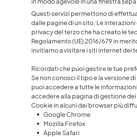
in modo agevole in una finestra sepa
Questi servizi permettono di effettua
dalle pagine di un sito. Le interazio
privacy del terzo che ha creato le tec
Regolamento (UE) 2016/679 in merito al
invitiamo a visitare i siti internet de
Ricordati che puoi gestire le tue pre
Se non conosci il tipo e la versione di
puoi accedere a tutte le informazioni
accedere alla pagina di gestione dei
Cookie in alcuni dei browser più diffus
Google Chrome
Mozilla Firefox
Apple Safari