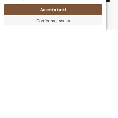
Food Drink and Hospitality Week
Accetta tutti
Dal 30 marzo al 01 aprile 2025 saremo presenti all’Excel
London di Milano, uno degli eventi più importanti a livello
Conferma la scelta
mondiale per il settore...
Scopri di più
EuroGastro 2026 – Save the date
Dal 10 al 12 marzo 2026 saremo presenti all’EuroGastro di
Milano, un appuntamento di riferimento mondiale per il
settore dell’ospitalità e della ristorazione, dove...
Scopri di più